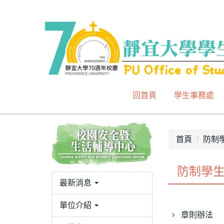
跳
到
主
要
內
容
區
回首頁
學生事務處
首頁
防制
防制學
最新消息
單位介紹
章則辦法