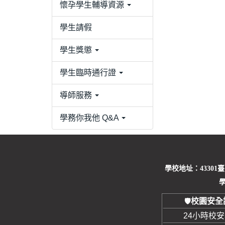
懷孕學生輔導資源
學生請假
學生獎懲
學生臨時通行證
導師服務
學務你我他 Q&A
學校地址：43301
學
校園安全
🛡️
24小時校