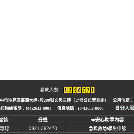
瀏覽人數：
臺中市沙鹿區臺灣大道7段200號文興三樓（🚩
辦公位置查詢
） 公用信箱：pu1
🚪
登入
校聯絡電話：(04)2632-8001 傳真號碼：(04)2652-8086
諮詢
分機
安心助學內容
❤
安專線
0921-382470
急難救助/學生申訴