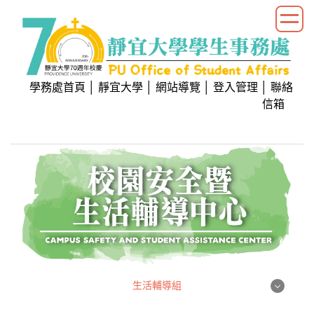
跳
到
主
要
內
學務處首頁
│
靜宜大學
│
網站導覽
│
登入管理
│
聯絡
容
信箱
區
生活輔導組