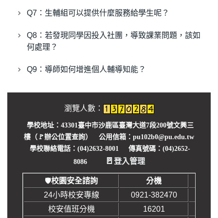
就學貸款
Q7：生輔組可以提供什麼服務給學生呢？
學生申訴服務
Q8：若發現同學因投入社團，導致課業問題，該如
懷孕學生輔導資源
何處理？
學生請假
Q9：導師如何增進個人輔導知能？
學生獎懲
瀏覽人數：
學生臨時通行證
學校地址：43301臺中市沙鹿區臺灣大道7段200號文興三
導師服務
樓（🚩
辦公位置查詢
） 公用信箱：pu102b0@pu.edu.tw
學校聯絡電話：(04)2632-8001 傳真號碼：(04)2652-
學務你我他 Q&A
🚪
登入管理
8086
校園安全諮詢
分機
🛡️
24小時校安專線
0921-382470
校安值班分機
16201