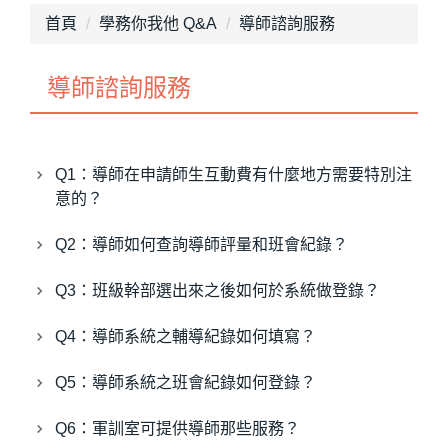
最新消息
首頁
學務你我他 Q&A
導師諮詢服務
單位介紹
導師諮詢服務
畢業專區
獎助學金
Q1：導師在申請師生互動費有什麼地方需要特別注
就學優待減免
意的？
行政院減免學雜費
Q2：導師如何查詢導師評量和班會紀錄？
不利處境學生助學金
Q3：班級幹部選出來之後如何於系統做登錄？
學生團體保險
Q4：導師系統之輔導紀錄如何填寫？
生活助學金
Q5：導師系統之班會紀錄如何登錄？
緊急紓困助學金
Q6：軍訓室可提供導師那些服務？