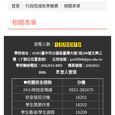
最新消息
首頁
行政院減免學雜費
相關表單
單位介紹
相關表單
畢業專區
獎助學金
瀏覽人數：
就學優待減免
學校地址：43301臺中市沙鹿區臺灣大道7段200號文興三
行政院減免學雜費
樓（🚩
辦公位置查詢
） 公用信箱：pu102b0@pu.edu.tw
學校聯絡電話：(04)2632-8001 傳真號碼：(04)2652-
不利處境學生助學金
🚪
登入管理
8086
學生團體保險
校園安全諮詢
分機
🛡️
24小時校安專線
0921-382470
生活助學金
校安值班分機
16201
緊急紓困助學金
學生獎懲作業
16202
學生霸凌/學生請假
16209