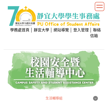
跳
到
主
要
內
學務處首頁
│
靜宜大學
│
網站導覽
│
登入管理
│
聯絡
容
信箱
區
生活輔導組