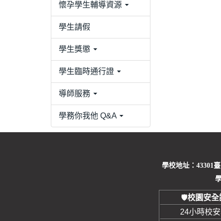
懷孕學生輔導資源
學生請假
學生獎懲
學生臨時通行證
導師服務
學務你我他 Q&A
學校地址：43301
學
校園安全
🛡️
24小時校