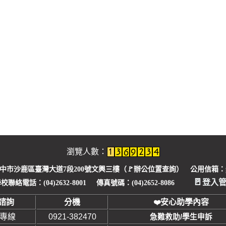
瀏覽人數：
臺中市沙鹿區臺灣大道7段200號文興三樓（🚩
辦公位置查詢
） 公用信箱：pu1
🚪
登入
校聯絡電話：(04)2632-8001 傳真號碼：(04)2652-8086
諮詢
分機
安心助學內容
❤
安專線
0921-382470
急難救助/學生申訴