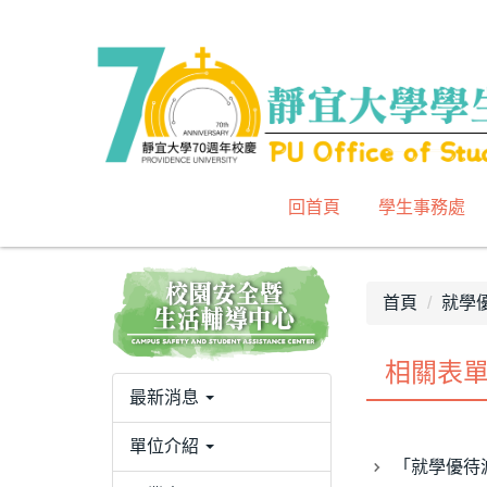
跳
到
主
要
內
容
區
回首頁
學生事務處
首頁
就學
相關表
最新消息
單位介紹
「就學優待