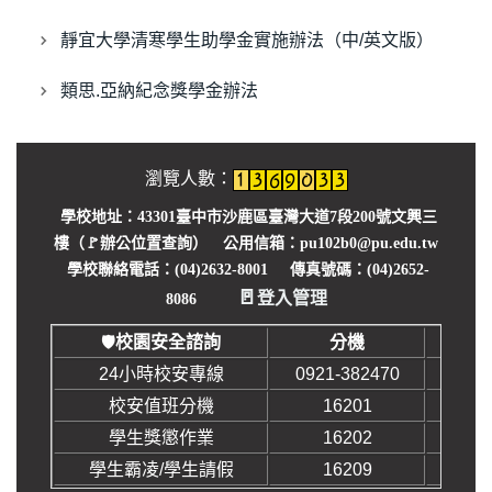
靜宜大學清寒學生助學金實施辦法（中/英文版）
類思.亞納紀念獎學金辦法
瀏覽人數：
學校地址：43301臺中市沙鹿區臺灣大道7段200號文興三
樓（🚩
辦公位置查詢
） 公用信箱：pu102b0@pu.edu.tw
學校聯絡電話：(04)2632-8001 傳真號碼：(04)2652-
🚪
登入管理
8086
校園安全諮詢
分機
🛡️
24小時校安專線
0921-382470
校安值班分機
16201
學生獎懲作業
16202
學生霸凌/學生請假
16209