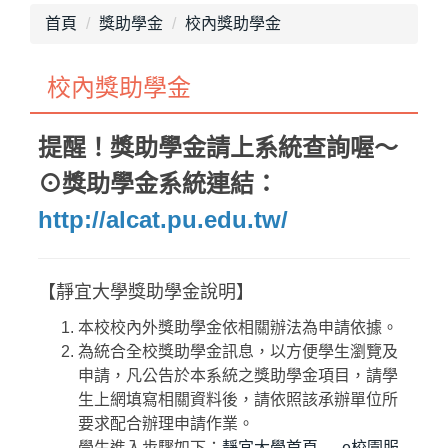
最新消息
首頁
獎助學金
校內獎助學金
單位介紹
校內獎助學金
畢業專區
獎助學金
提醒！獎助學金請上系統查詢喔～
⊙獎助學金系統連結：
就學優待減免
http://alcat.pu.edu.tw/
行政院減免學雜費
不利處境學生助學金
【靜宜大學獎助學金說明】
學生團體保險
本校校內外獎助學金依相關辦法為申請依據。
為統合全校獎助學金訊息，以方便學生瀏覽及
生活助學金
申請，凡公告於本系統之獎助學金項目，請學
生上網填寫相關資料後，請依照該承辦單位所
緊急紓困助學金
要求配合辦理申請作業。
學生進入步驟如下：
靜宜大學首頁 → e校園服