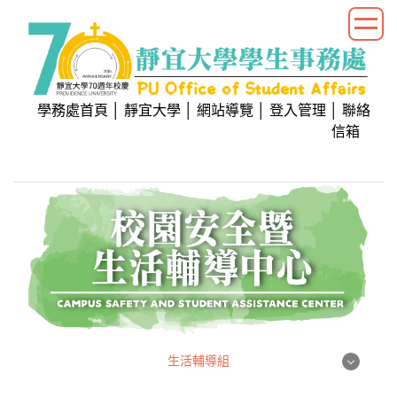
跳
到
主
要
內
學務處首頁
│
靜宜大學
│
網站導覽
│
登入管理
│
聯絡
容
信箱
區
生活輔導組