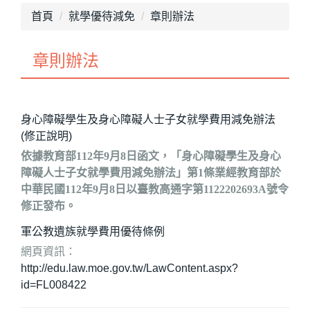
最新消息
首頁
就學優待減免
章則辦法
單位介紹
章則辦法
畢業專區
獎助學金
身心障礙學生及身心障礙人士子女就學費用減免辦法
就學優待減免
(修正說明)
依據教育部112年9月8日函文，「身心障礙學生及身心
行政院減免學雜費
障礙人士子女就學費用減免辦法」第1條業經教育部於
不利處境學生助學金
中華民國112年9月8日以臺教高通字第1122202693A號令
修正發布。
學生團體保險
第一條修正總說明：
軍公教遺族就學費用優待條例
生活助學金
網頁資訊：
現行身心障礙學生及身心障礙人士子女就學費...
http://edu.law.moe.gov.tw/LawContent.aspx?
緊急紓困助學金
id=FL008422