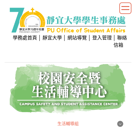
跳
到
主
要
內
學務處首頁
│
靜宜大學
│
網站導覽
│
登入管理
│
聯絡
容
信箱
區
生活輔導組