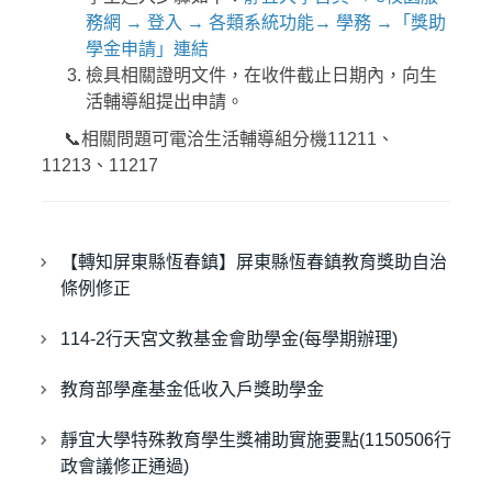
就學貸款
務網 → 登入 → 各類系統功能→ 學務 →「獎助
學金申請」連結
學生申訴服務
檢具相關證明文件，在收件截止日期內，向生
懷孕學生輔導資源
活輔導組提出申請。
📞相關問題可電洽生活輔導組分機11211、
學生請假
11213、11217
學生獎懲
學生臨時通行證
【轉知屏東縣恆春鎮】屏東縣恆春鎮教育獎助自治
條例修正
導師服務
114-2行天宮文教基金會助學金(每學期辦理)
學務你我他 Q&A
教育部學產基金低收入戶獎助學金
靜宜大學特殊教育學生獎補助實施要點(1150506行
政會議修正通過)