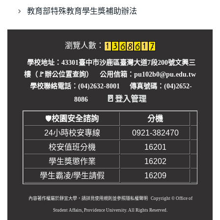
教育部特殊教育學生獎補助辦法
瀏覽人數：
學校地址：43301臺中市沙鹿區臺灣大道7段200號文興三
樓（🚩
辦公位置查詢
） 公用信箱：pu102b0@pu.edu.tw
學校聯絡電話：(04)2632-8001 傳真號碼：(04)2652-
🚪
登入管理
8086
校園安全諮詢
分機
🛡️
24小時校安專線
0921-382470
校安值班分機
16201
學生獎懲作業
16202
學生霸凌/學生請假
16209
內容著作權屬於靜宜大學，請詳見使用規則並參照
隱私權聲明
Copyright © Office of
Student Affairs, Providence University. All Rights Reserved.