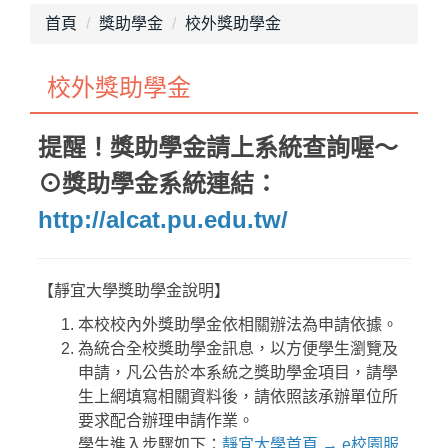
最新消息
首頁
獎助學金
校外獎助學金
單位介紹
校外獎助學金
畢業專區
獎助學金
提醒！獎助學金請上系統查詢喔～
⊙獎助學金系統連結：
就學優待減免
http://alcat.pu.edu.tw/
行政院減免學雜費
不利處境學生助學金
【靜宜大學獎助學金說明】
學生團體保險
本校校內外獎助學金依相關辦法為申請依據。
為統合全校獎助學金訊息，以方便學生瀏覽及
生活助學金
申請，凡公告於本系統之獎助學金項目，請學
生上網填寫相關資料後，請依照該承辦單位所
緊急紓困助學金
要求配合辦理申請作業。
學生進入步驟如下：
靜宜大學首頁 → e校園服