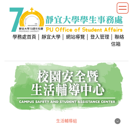
跳
到
主
要
內
學務處首頁
│
靜宜大學
│
網站導覽
│
登入管理
│
聯絡
容
信箱
區
生活輔導組