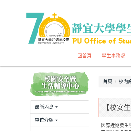
跳
到
主
要
內
容
區
回首頁
學生事務處
首頁
校內
【校安生
最新消息
單位介紹
因應近期發生