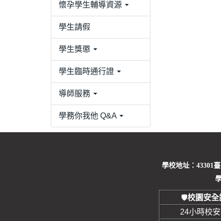
懷孕學生輔導資源
學生請假
學生獎懲
學生臨時通行證
導師服務
學務你我他 Q&A
學校地址：43301
學
校園安全
🛡️
24小時校