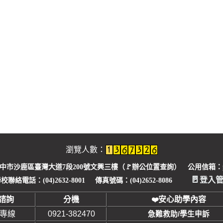
瀏覽人數：
臺中市沙鹿區臺灣大道7段200號文興三樓（🚩
辦公位置查詢
） 公用信箱：pu1
🚪
登入
校聯絡電話：(04)2632-8001 傳真號碼：(04)2652-8086
諮詢
分機
安心助學內容
❤
安專線
0921-382470
急難救助/學生申訴