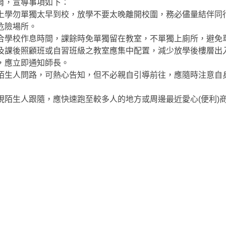
育，宣導事項如下：
上學勿單獨太早到校，放學不要太晚離開校圍，務必儘量結伴同
危險場所。
合學校作息時間，課餘時免單獨留在教室，不單獨上廁所，避免
及課後照顧班或自習班級之教室應集中配置，減少放學後樓層出
，應立即通知師長。
陌生人問路，可熱心告知，但不必親自引導前往，應隨時注意自
現陌生人跟隨，應快速跑至較多人的地方或周邊最近愛心(便利)