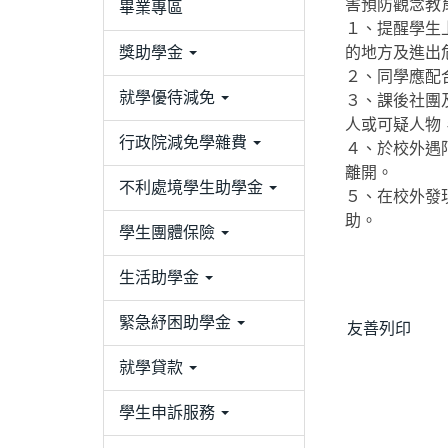
害預防觀念教
畢業專區
１、提醒學生
獎助學金
的地方及進出
２、同學應配
就學優待減免
３、課後社團
人或可疑人物
行政院減免學雜費
４、於校外遇
離開。
不利處境學生助學金
５、在校外發
助。
學生團體保險
生活助學金
緊急紓困助學金
友善列印
就學貸款
學生申訴服務