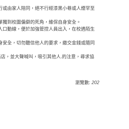
行或由家人陪同，絕不行經漆黑小巷或人煙罕至
單獨到校圍偏僻的死角，維保自身安全。
入口動線，便於加強管控人員出入，在校遇陌生
身安全，切勿聽信他人的要求，繳交金錢或隨同
商店，並大聲喊叫，吸引其他人.的注意，尋求協
瀏覽數:
202