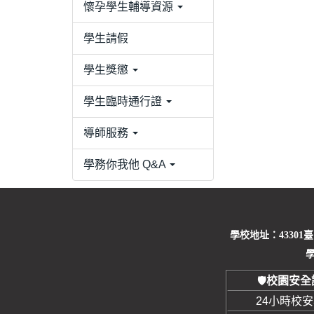
懷孕學生輔導資源
學生請假
學生獎懲
學生臨時通行證
導師服務
學務你我他 Q&A
學校地址：43301
學
校園安全
🛡️
24小時校