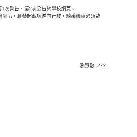
第1次警告、第2次公告於學校網頁。
禁鳴喇叭，嚴禁超載與逆向行駛，騎乘機車必須戴
瀏覽數:
273