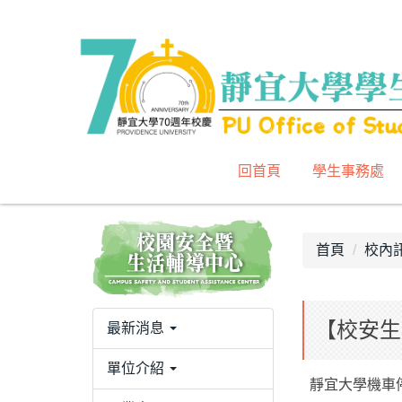
跳
到
主
要
內
容
區
回首頁
學生事務處
首頁
校內
【校安生
最新消息
單位介紹
靜宜大學機車