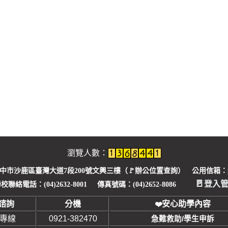
瀏覽人數：
臺中市沙鹿區臺灣大道7段200號文興三樓（🚩
辦公位置查詢
） 公用信箱：pu1
🚪
登入
校聯絡電話：(04)2632-8001 傳真號碼：(04)2652-8086
諮詢
分機
安心助學內容
❤
安專線
0921-382470
急難救助/學生申訴