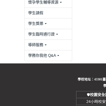
懷孕學生輔導資源
學生請假
學生獎懲
學生臨時通行證
導師服務
學務你我他 Q&A
學校地址：43301
學
校園安全
🛡️
24小時校