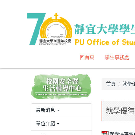
跳
到
主
要
內
容
區
回首頁
學生事務處
首頁
就學
就學優待
最新消息
單位介紹
就學優待減免Q