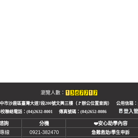
瀏覽人數：
臺中市沙鹿區臺灣大道7段200號文興三樓（🚩
辦公位置查詢
） 公用信箱：pu1
🚪
登入
校聯絡電話：(04)2632-8001 傳真號碼：(04)2652-8086
諮詢
分機
安心助學內容
❤
安專線
0921-382470
急難救助/學生申訴