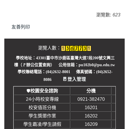
就學貸款
學生申訴服務
瀏覽數:
623
懷孕學生輔導資源
友善列印
學生請假
瀏覽人數：
學生獎懲
學校地址：43301臺中市沙鹿區臺灣大道7段200號文興三
樓（🚩
辦公位置查詢
） 公用信箱：pu102b0@pu.edu.tw
學生臨時通行證
學校聯絡電話：(04)2632-8001 傳真號碼：(04)2652-
導師服務
🚪
登入管理
8086
校園安全諮詢
分機
🛡️
學務你我他 Q&A
24小時校安專線
0921-382470
校安值班分機
16201
學生獎懲作業
16202
學生霸凌/學生請假
16209