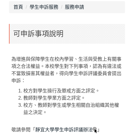
最新消息
首頁
學生申訴服務
服務申請
單位介紹
畢業專區
可申訴事項說明
獎助學金
就學優待減免
為增進與保障學生在校內學習、生活與受教上有關事
項之合法權益。本校學生對下列事項，認為有違法或
行政院減免學雜費
不當致損害其權益者，得向學生申訴評議委員會提出
申訴：
不利處境學生助學金
校方對學生操行及懲戒方面之評定。
學生團體保險
教師對學生學業方面之評定。
校方、教師對學生或學生相關自治組織其他權
生活助學金
益之決定。
緊急紓困助學金
敬請參閱「
靜宜大學學生申訴評議辦法
」