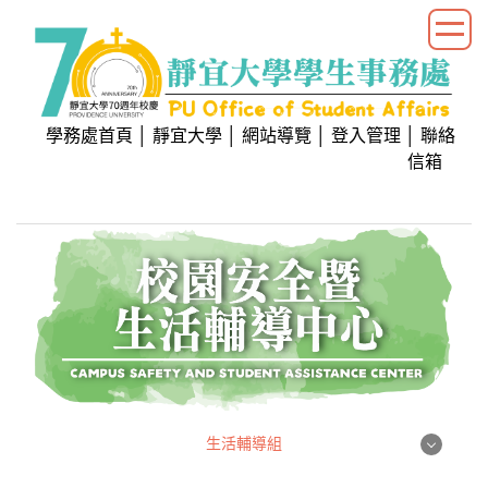
跳
到
主
要
內
學務處首頁
│
靜宜大學
│
網站導覽
│
登入管理
│
聯絡
容
信箱
區
生活輔導組