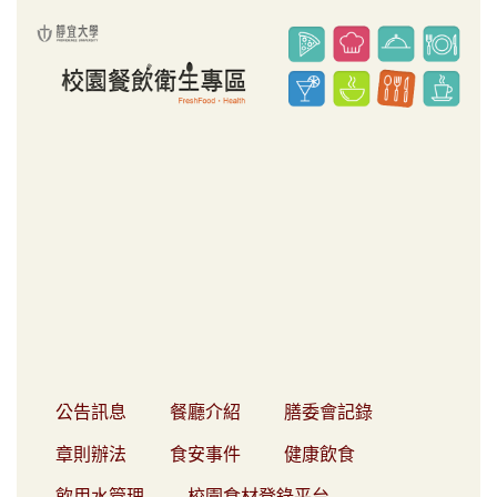
跳
到
主
要
內
容
區
公告訊息
餐廳介紹
膳委會記錄
章則辦法
食安事件
健康飲食
飲用水管理
校園食材登錄平台