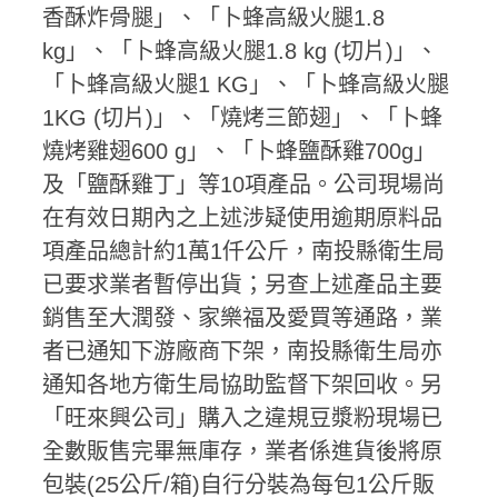
香酥炸骨腿」、「卜蜂高級火腿1.8
kg」、「卜蜂高級火腿1.8 kg (切片)」、
「卜蜂高級火腿1 KG」、「卜蜂高級火腿
1KG (切片)」、「燒烤三節翅」、「卜蜂
燒烤雞翅600 g」、「卜蜂鹽酥雞700g」
及「鹽酥雞丁」等10項產品。公司現場尚
在有效日期內之上述涉疑使用逾期原料品
項產品總計約1萬1仟公斤，南投縣衛生局
已要求業者暫停出貨；另查上述產品主要
銷售至大潤發、家樂福及愛買等通路，業
者已通知下游廠商下架，南投縣衛生局亦
通知各地方衛生局協助監督下架回收。另
「旺來興公司」購入之違規豆漿粉現場已
全數販售完畢無庫存，業者係進貨後將原
包裝(25公斤/箱)自行分裝為每包1公斤販