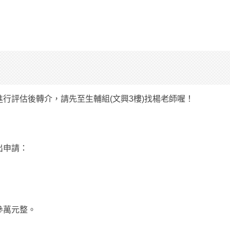
行評估後轉介，請先至生輔組(文興3樓)找楊老師喔！
出申請：
參萬元整。